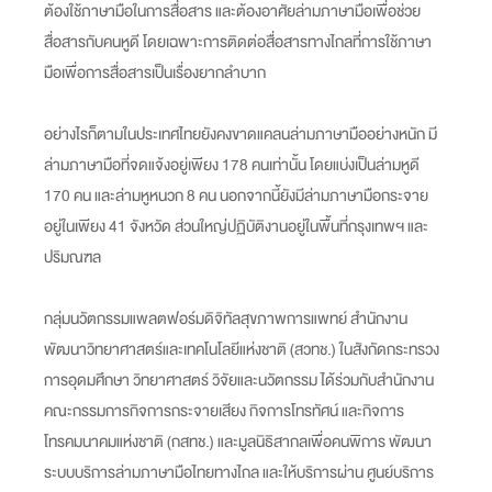
ต้องใช้ภาษามือในการสื่อสาร และต้องอาศัยล่ามภาษามือเพื่อช่วย
สื่อสารกับคนหูดี โดยเฉพาะการติดต่อสื่อสารทางไกลที่การใช้ภาษา
มือเพื่อการสื่อสารเป็นเรื่องยากลำบาก
อย่างไรก็ตามในประเทศไทยยังคงขาดแคลนล่ามภาษามืออย่างหนัก มี
ล่ามภาษามือที่จดแจ้งอยู่เพียง 178 คนเท่านั้น โดยแบ่งเป็นล่ามหูดี
170 คน และล่ามหูหนวก 8 คน นอกจากนี้ยังมีล่ามภาษามือกระจาย
อยู่ในเพียง 41 จังหวัด ส่วนใหญ่ปฏิบัติงานอยู่ในพื้นที่กรุงเทพฯ และ
ปริมณฑล
กลุ่มนวัตกรรมแพลตฟอร์มดิจิทัลสุขภาพการแพทย์ สำนักงาน
พัฒนาวิทยาศาสตร์และเทคโนโลยีแห่งชาติ (สวทช.) ในสังกัดกระทรวง
การอุดมศึกษา วิทยาศาสตร์ วิจัยและนวัตกรรม ได้ร่วมกับสำนักงาน
คณะกรรมการกิจการกระจายเสียง กิจการโทรทัศน์ และกิจการ
โทรคมนาคมแห่งชาติ (กสทช.) และมูลนิธิสากลเพื่อคนพิการ พัฒนา
ระบบบริการล่ามภาษามือไทยทางไกล และให้บริการผ่าน ศูนย์บริการ