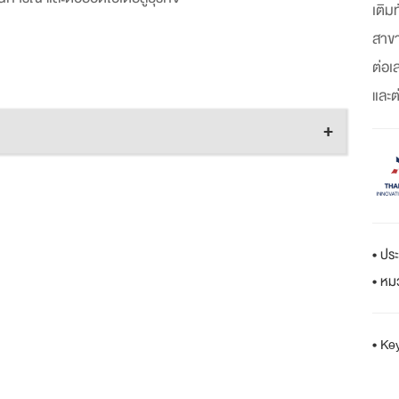
เติม
สาขา
ต่อเ
และต
+
• ปร
• หม
• Ke