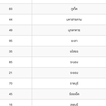
83
ภูเก็ต
44
มหาสารคาม
49
มุกดาหาร
95
ยะลา
35
ยโสธร
85
ระนอง
21
ระยอง
70
ราชบุรี
45
ร้อยเอ็ด
16
ลพบุรี