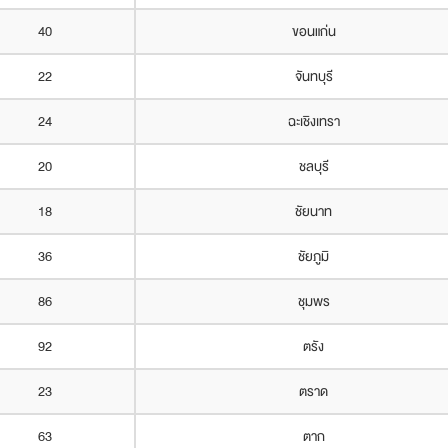
40
ขอนแก่น
22
จันทบุรี
24
ฉะเชิงเทรา
20
ชลบุรี
18
ชัยนาท
36
ชัยภูมิ
86
ชุมพร
92
ตรัง
23
ตราด
63
ตาก