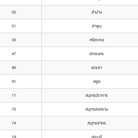
52
ลำปาง
51
ลำพูน
33
ศรีสะเกษ
47
สกลนคร
90
สงขลา
91
สตูล
11
สมุทรปราการ
75
สมุทรสงคราม
74
สมุทรสาคร
19
สระบุรี