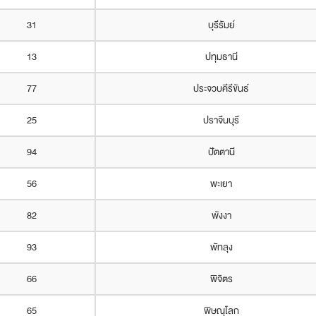
31
บุรีรัมย์
13
ปทุมธานี
77
ประจวบคีรีขันธ์
25
ปราจีนบุรี
94
ปัตตานี
56
พะเยา
82
พังงา
93
พัทลุง
66
พิจิตร
65
พิษณุโลก