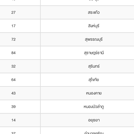
27
สระแก้ว
17
สิงห์บุรี
72
สุพรรณบุรี
84
สุราษฎร์ธานี
32
สุรินทร์
64
สุโขทัย
43
หนองคาย
39
หนองบัวลำภู
14
อยุธยา
37
อำนาจเจริญ